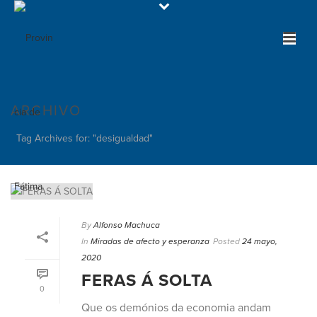
ARCHIVO
Tag Archives for: "desigualdad"
By
Alfonso Machuca
In
Miradas de afecto y esperanza
Posted
24 mayo,
2020
FERAS Á SOLTA
0
Que os demónios da economia andam