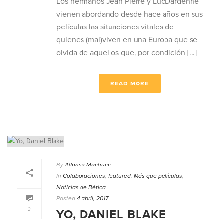
Los hermanos Jean Pierre y LucDardenne
vienen abordando desde hace años en sus
películas las situaciones vitales de
quienes (mal)viven en una Europa que se
olvida de aquellos que, por condición [...]
READ MORE
By
Alfonso Machuca
In
Colaboraciones
,
featured
,
Más que películas
,
Noticias de Bética
Posted
4 abril, 2017
0
YO, DANIEL BLAKE