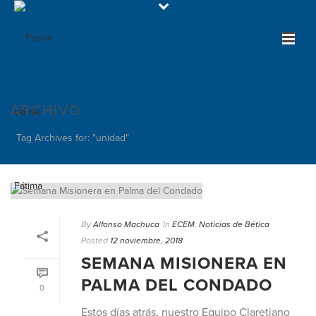
ARCHIVO
Tag Archives for: "unidad"
By
Alfonso Machuca
In
ECEM
,
Noticias de Bética
Posted
12 noviembre, 2018
SEMANA MISIONERA EN
PALMA DEL CONDADO
0
Estos días atrás, nuestro Equipo Claretiano