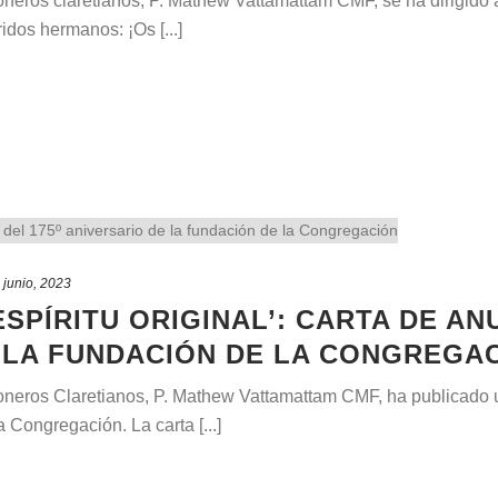
neros claretianos, P. Mathew Vattamattam CMF, se ha dirigido a l
dos hermanos: ¡Os [...]
 junio, 2023
ESPÍRITU ORIGINAL’: CARTA DE AN
 LA FUNDACIÓN DE LA CONGREGA
ioneros Claretianos, P. Mathew Vattamattam CMF, ha publicado u
a Congregación. La carta [...]