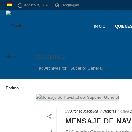
agosto 8, 2026
Languages
INICIO
QUIÉNE
ARCHIVO
Tag Archives for: "Superior General"
By
Alfonso Machuca
In
Noticias
Posted
2
MENSAJE DE NAV