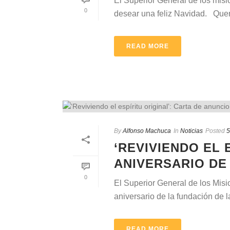
El Superior General de los misio
0
desear una feliz Navidad. Queri
READ MORE
By
Alfonso Machuca
In
Noticias
Posted
5
‘REVIVIENDO EL 
ANIVERSARIO DE
0
El Superior General de los Mis
aniversario de la fundación de l
READ MORE