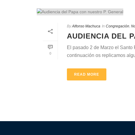
By
Alfonso Machuca
In
Congregación
,
No
AUDIENCIA DEL 
El pasado 2 de Marzo el Santo P
0
continuación os replicamos algu
READ MORE