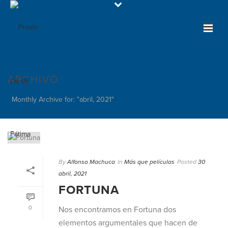
ARCHIVO
Monthly Archive for: "abril, 2021"
By
Alfonso Machuca
In
Más que películas
Posted
30
abril, 2021
FORTUNA
0
Nos encontramos en Fortuna dos
elementos argumentales que hacen de