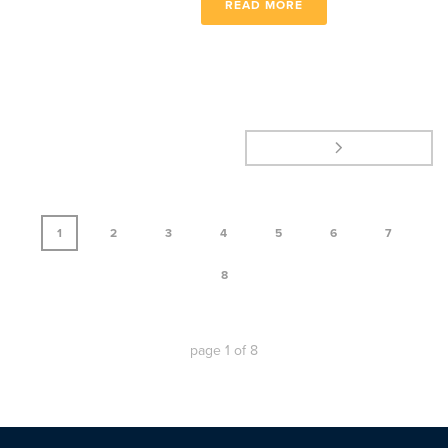
READ MORE
1
2
3
4
5
6
7
8
page
1
of
8