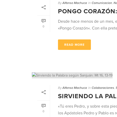
By
Alfonso Machuca
In
Comunicacion
,
No
PONGO CORAZÓN: 
Desde hace menos de un mes, el 
0
«Pongo Corazón«. Con ella preten
READ MORE
By
Alfonso Machuca
In
Colaboraciones
,
SIRVIENDO LA PAL
«Tú eres Pedro, y sobre esta pied
0
los Apóstoles Pedro y Pablo es ren