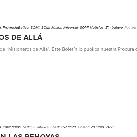
a
,
ProvinciaBetica
,
SOMI
,
SOMI-MisionUniversal
,
SOMI-Noticias
,
Zimbabwe
Posted
OS DE ALLÁ
 9 de “Misioneros de Allá“. Este Boletín lo publica nuestra Procur
a
,
Parroquias
,
SOMI
,
SOMI-JPIC
,
SOMI-Noticias
Posted
28 junio, 2018
EN LAS REHOYAS