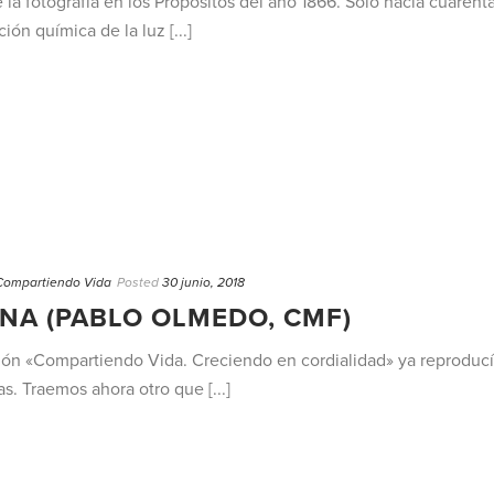
 la fotografía en los Propósitos del año 1866. Solo hacía cuaren
ón química de la luz [...]
Compartiendo Vida
Posted
30 junio, 2018
NA (PABLO OLMEDO, CMF)
ción «Compartiendo Vida. Creciendo en cordialidad» ya reprodu
s. Traemos ahora otro que [...]