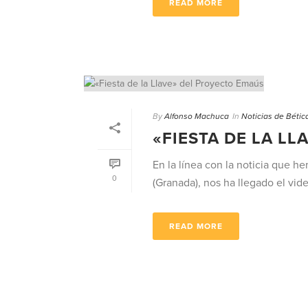
READ MORE
By
Alfonso Machuca
In
Noticias de Bétic
«FIESTA DE LA L
En la línea con la noticia que h
0
(Granada), nos ha llegado el video
READ MORE