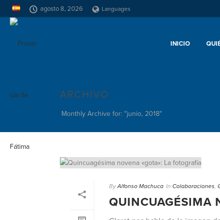
agosto 8, 2026
Languages
INICIO
QUI
ARCHIVO
Monthly Archive for: "junio, 2018"
By
Alfonso Machuca
In
Colaboraciones
,
QUINCUAGÉSIMA N