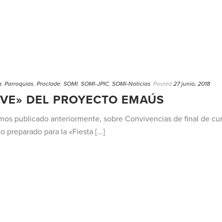
a
,
Parroquias
,
Proclade
,
SOMI
,
SOMI-JPIC
,
SOMI-Noticias
Posted
27 junio, 2018
LAVE» DEL PROYECTO EMAÚS
emos publicado anteriormente, sobre Convivencias de final de cur
 preparado para la «Fiesta [...]