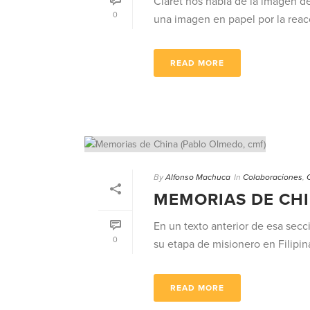
Claret nos habla de la imagen de
0
una imagen en papel por la reacci
READ MORE
By
Alfonso Machuca
In
Colaboraciones
,
MEMORIAS DE CHI
En un texto anterior de esa sec
0
su etapa de misionero en Filipina
READ MORE