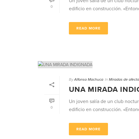
Un joven salía de un club noctu
0
edificio en construcción. «Entonce
READ MORE
By
Alfonso Machuca
In
Miradas de afect
UNA MIRADA IND
Un joven salía de un club noctu
0
edificio en construcción. «Entonce
READ MORE