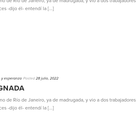
rno de Río de Janeiro, ya de madrugada, y vio a dos trabajadores
s -dijo él- entendí la [...]
o y esperanza
Posted
28 julio, 2022
IGNADA
rno de Río de Janeiro, ya de madrugada, y vio a dos trabajadores
s -dijo él- entendí la [...]