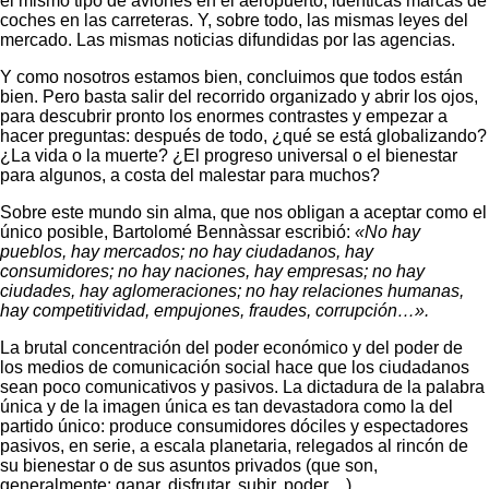
el mismo tipo de aviones en el aeropuerto, idénticas marcas de
coches en las carreteras. Y, sobre todo, las mismas leyes del
mercado. Las mismas noticias difundidas por las agencias.
Y como nosotros estamos bien, concluimos que todos están
bien. Pero basta salir del recorrido organizado y abrir los ojos,
para descubrir pronto los enormes contrastes y empezar a
hacer preguntas: después de todo, ¿qué se está globalizando?
¿La vida o la muerte? ¿El progreso universal o el bienestar
para algunos, a costa del malestar para muchos?
Sobre este mundo sin alma, que nos obligan a aceptar como el
único posible, Bartolomé Bennàssar escribió:
«No hay
pueblos, hay mercados; no hay ciudadanos, hay
consumidores; no hay naciones, hay empresas; no hay
ciudades, hay aglomeraciones; no hay relaciones humanas,
hay competitividad, empujones, fraudes, corrupción…».
La brutal concentración del poder económico y del poder de
los medios de comunicación social hace que los ciudadanos
sean poco comunicativos y pasivos. La dictadura de la palabra
única y de la imagen única es tan devastadora como la del
partido único: produce consumidores dóciles y espectadores
pasivos, en serie, a escala planetaria, relegados al rincón de
su bienestar o de sus asuntos privados (que son,
generalmente: ganar, disfrutar, subir, poder…).