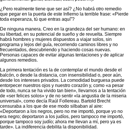
¿Pero realmente tiene que ser así? ¿No habrá otro remedio
que pegar en la puerta de este Infierno la terrible frase: «Pierde
toda esperanza, tú que entras aquí”?
De ninguna manera. Creo en la grandeza del ser humano: en
su libertad, en su potencial de sueño y de revuelta. Siempre
habrá hombres y mujeres dispuestos a viajar solos, sin
programa y lejos del guía, recorriendo caminos libres y no
frecuentados, descubriendo y haciendo cosas nuevas.
Personas capaces de evitar algunas tentaciones y de aplicar
algunos remedios.
La primera tentación es la de contemplar el mundo desde el
balcón, o desde la distancia, con insensibilidad o, peor aún,
desde los intereses privados. La comodidad burguesa puede
entorpecer nuestros ojos y nuestro corazón y, como «a pesar
de todo, nunca se ha vivido tan bien», llevarnos a la tentación
de «ser felices solos» y de no sentir «la angustia de la miseria
universal», como decía Raúl Follereau. Bartold Brecht
censuraba a los que de ese modo silbaban al aire:
«Deportaron a los negros, pero no me importó, porque yo no
era negro; deportaron a los judíos, pero tampoco me importó,
porque tampoco soy judío; ahora me llevan a mí, pero ya es
tarde». La indiferencia debilita la disponibilidad.