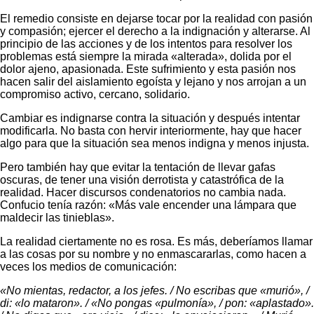
El remedio consiste en dejarse tocar por la realidad con pasión
y compasión; ejercer el derecho a la indignación y alterarse. Al
principio de las acciones y de los intentos para resolver los
problemas está siempre la mirada «alterada», dolida por el
dolor ajeno, apasionada. Este sufrimiento y esta pasión nos
hacen salir del aislamiento egoísta y lejano y nos arrojan a un
compromiso activo, cercano, solidario.
Cambiar es indignarse contra la situación y después intentar
modificarla. No basta con hervir interiormente, hay que hacer
algo para que la situación sea menos indigna y menos injusta.
Pero también hay que evitar la tentación de llevar gafas
oscuras, de tener una visión derrotista y catastrófica de la
realidad. Hacer discursos condenatorios no cambia nada.
Confucio tenía razón: «Más vale encender una lámpara que
maldecir las tinieblas».
La realidad ciertamente no es rosa. Es más, deberíamos llamar
a las cosas por su nombre y no enmascararlas, como hacen a
veces los medios de comunicación:
«No mientas, redactor, a los jefes. / No escribas que «murió», /
di: «lo mataron». / «No pongas «pulmonía», / pon: «aplastado».