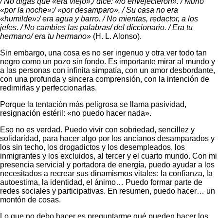
/ No digas que «era viejo»,/ dice: «lo envejecieron». / Murió
«por la noche»:/ «por desamparo». / Su casa no era
«humilde»:/ era agua y barro. / No mientas, redactor, a los
jefes. / No cambies las palabras/ del diccionario. / Era tu
hermano/ era tu hermano»
(H. L. Alonso).
Sin embargo, una cosa es no ser ingenuo y otra ver todo tan
negro como un pozo sin fondo. Es importante mirar al mundo y
a las personas con infinita simpatía, con un amor desbordante,
con una profunda y sincera comprensión, con la intención de
redimirlas y perfeccionarlas.
Porque la tentación más peligrosa se llama pasividad,
resignación estéril: «no puedo hacer nada».
Eso no es verdad. Puedo vivir con sobriedad, sencillez y
solidaridad, para hacer algo por los ancianos desamparados y
los sin techo, los drogadictos y los desempleados, los
inmigrantes y los excluidos, al tercer y el cuarto mundo. Con mi
presencia servicial y portadora de energía, puedo ayudar a los
necesitados a recrear sus dinamismos vitales: la confianza, la
autoestima, la identidad, el ánimo… Puedo formar parte de
redes sociales y participativas. En resumen, puedo hacer… un
montón de cosas.
Lo que no debo hacer es preguntarme qué pueden hacer los