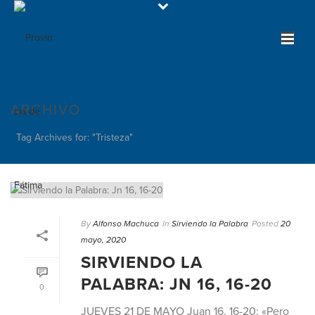
ARCHIVO
Tag Archives for: "Tristeza"
By
Alfonso Machuca
In
Sirviendo la Palabra
Posted
20
mayo, 2020
SIRVIENDO LA
PALABRA: JN 16, 16-20
0
JUEVES 21 DE MAYO Juan 16, 16-20: «Pero