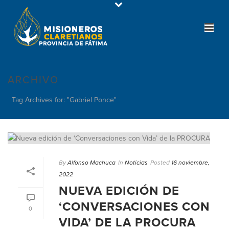
ARCHIVO
Tag Archives for: "Gabriel Ponce"
By
Alfonso Machuca
In
Noticias
Posted
16 noviembre,
2022
NUEVA EDICIÓN DE
‘CONVERSACIONES CON
0
VIDA’ DE LA PROCURA