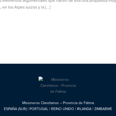
 elementos argumentales que hacen de ella una propuesta muy i
en los Alpes suizos y la [...]
Misioneros Claretianos – Provincia de Fátima
ESPAÑA (SUR) | PORTUGAL | REINO UNIDO | IRLANDA | ZIMBABWE