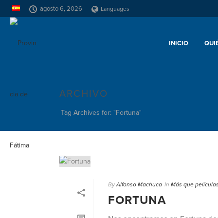
agosto 6, 2026
Languages
INICIO
QUI
ARCHIVO
Tag Archives for: "Fortuna"
By
Alfonso Machuca
In
Más que película
FORTUNA