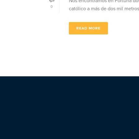
Nos encontramos en Fortuna dos
0
católico a más de dos mil metros, 
READ MORE