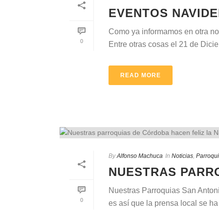
EVENTOS NAVID
Como ya informamos en otra noti
0
Entre otras cosas el 21 de Diciem
READ MORE
By
Alfonso Machuca
In
Noticias
,
Parroqu
NUESTRAS PARRO
Nuestras Parroquias San Antoni
0
es así que la prensa local se ha