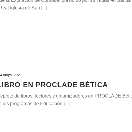
 la Expiración de Córdoba, presidido por su Titular -el Santísim
Real Iglesia de San [...]
4 mayo, 2021
 LIBRO EN PROCLADE BÉTICA
repleto de libros, lectores y dinamizadores en PROCLADE Bética
 los programas de Educación [...]