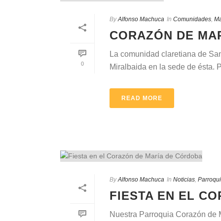
By
Alfonso Machuca
In
Comunidades
,
Ma
CORAZÓN DE MA
La comunidad claretiana de San
0
Miralbaida en la sede de ésta. Po
READ MORE
By
Alfonso Machuca
In
Noticias
,
Parroqu
FIESTA EN EL C
Nuestra Parroquia Corazón de Ma