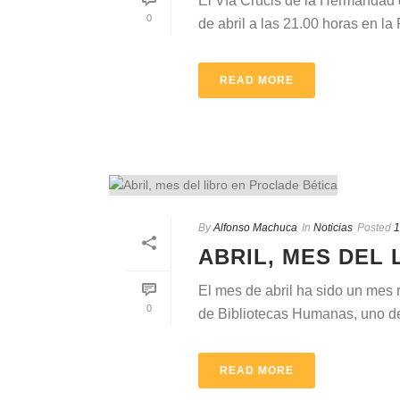
El Vía Crucis de la Hermandad de
0
de abril a las 21.00 horas en la 
READ MORE
By
Alfonso Machuca
In
Noticias
Posted
1
ABRIL, MES DEL
El mes de abril ha sido un mes 
0
de Bibliotecas Humanas, uno de
READ MORE