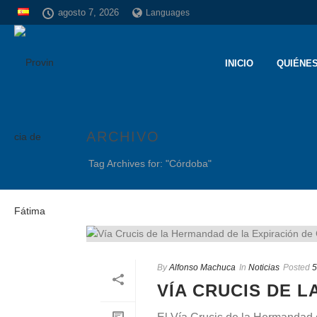
agosto 7, 2026
Languages
INICIO
QUIÉNE
ARCHIVO
Tag Archives for: "Córdoba"
By
Alfonso Machuca
In
Noticias
Posted
5
VÍA CRUCIS DE 