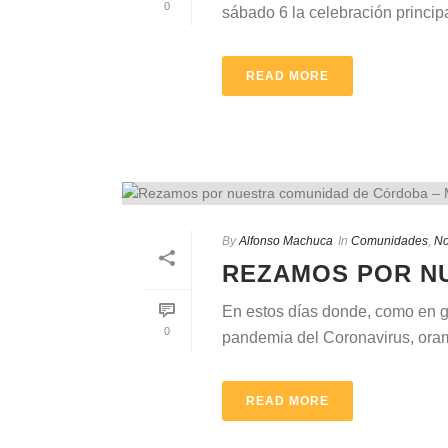
0
sábado 6 la celebración princi
READ MORE
By
Alfonso Machuca
In
Comunidades
,
No
REZAMOS POR NU
En estos días donde, como en g
0
pandemia del Coronavirus, oramo
READ MORE