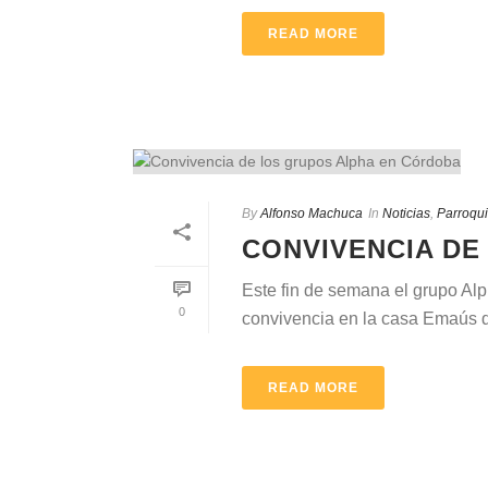
READ MORE
By
Alfonso Machuca
In
Noticias
,
Parroqu
CONVIVENCIA DE
Este fin de semana el grupo Al
0
convivencia en la casa Emaús de
READ MORE