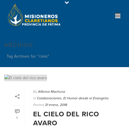
ARCHIVO
Tag Archives for: "cielo"
By
Alfonso Machuca
In
Colaboraciones
,
El Humor desde el Evangelio
Posted
31 enero, 2018
EL CIELO DEL RICO
0
AVARO