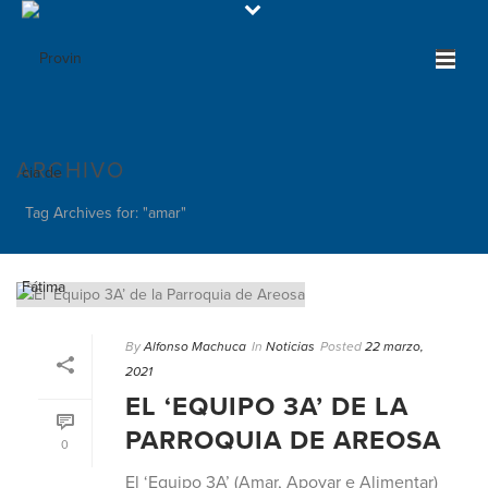
ARCHIVO
Tag Archives for: "amar"
By
Alfonso Machuca
In
Noticias
Posted
22 marzo,
2021
EL ‘EQUIPO 3A’ DE LA
PARROQUIA DE AREOSA
0
El ‘Equipo 3A’ (Amar, Apoyar e Alimentar)