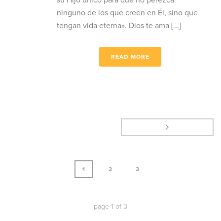
su Hijo único para que no perezca
ninguno de los que creen en Él, sino que
tengan vida eterna». Dios te ama [...]
READ MORE
1
2
3
page
1
of
3