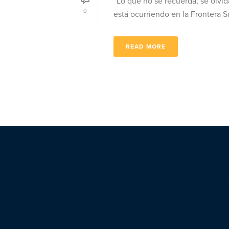
“Lo que no se recuerda, se olvid
0
está ocurriendo en la Frontera Sur.
READ MORE