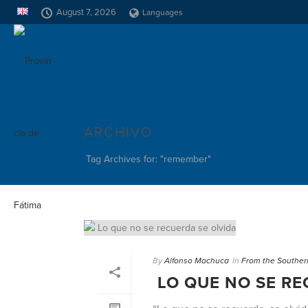
August 7, 2026
Languages
ARCHIVO
Tag Archives for: "remember"
By
Alfonso Machuca
In
From the Souther
LO QUE NO SE RE