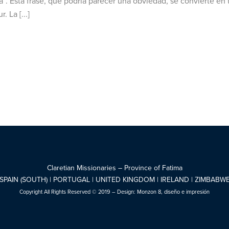
a”. Esta frase, que podría parecer una obviedad, se convierte en
 La [...]
Claretian Missionaries – Province of Fatima
SPAIN (SOUTH) | PORTUGAL | UNITED KINGDOM | IRELAND | ZIMBABW
Copyright All Rights Reserved © 2019 – Design:
Monzon 8, diseño e impresión