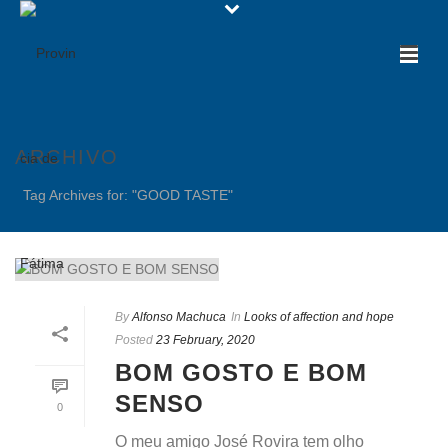
ARCHIVO
Tag Archives for: "GOOD TASTE"
By
Alfonso Machuca
In
Looks of affection and hope
Posted
23 February, 2020
BOM GOSTO E BOM
SENSO
0
O meu amigo José Rovira tem olho