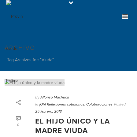
ARCHIVO
Tag Archives for: "Viuda"
By
Alfonso Machuca
In
¡Oh! Reflexiones cotidianas
,
Colaboraciones
Posted
25 febrero, 2018
EL HIJO ÚNICO Y LA
0
MADRE VIUDA