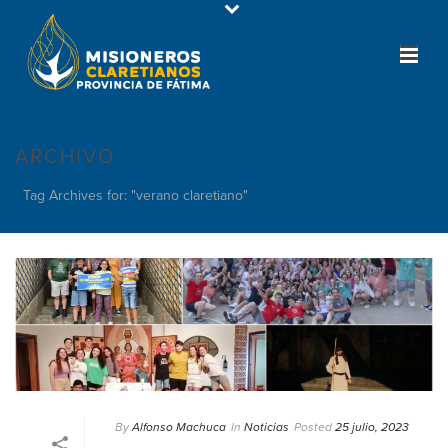
ARCHIVO
Tag Archives for: "verano claretiano"
By
Alfonso Machuca
In
Noticias
Posted
25 julio, 2023