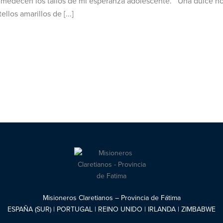
medecen los tallos de mi esperanza adolescente. Una dulce nost
llos amarillos de [...]
Misioneros Claretianos – Provincia de Fátima
ESPAÑA (SUR) | PORTUGAL | REINO UNIDO | IRLANDA | ZIMBABWE