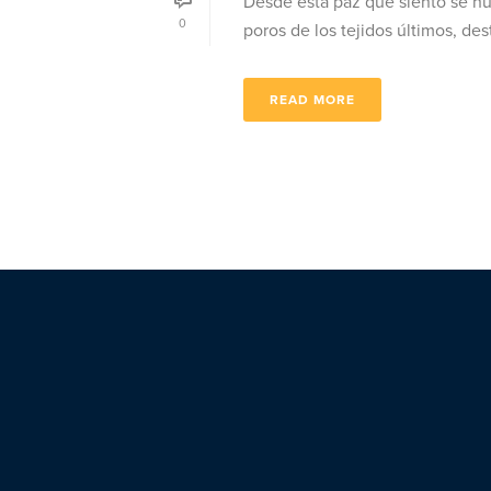
Desde esta paz que siento se hu
0
poros de los tejidos últimos, deste
READ MORE