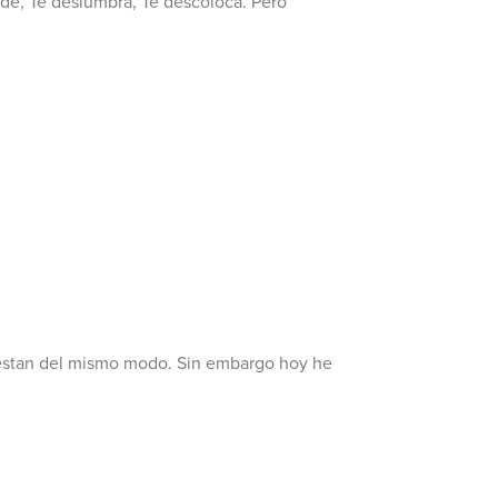
nde, Te deslumbra, Te descoloca. Pero
testan del mismo modo. Sin embargo hoy he