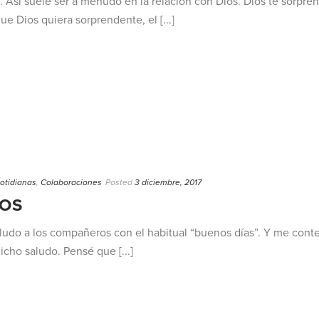
 Así suele ser a menudo en la relación con Dios. Dios te sorpre
 Dios quiera sorprendente, el [...]
cotidianas
,
Colaboraciones
Posted
3 diciembre, 2017
IOS
aludo a los compañeros con el habitual “buenos días”. Y me con
icho saludo. Pensé que [...]