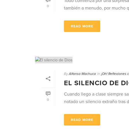
Todo comienza por una sorpresa.
0
también a menudo, por mucho que
READ MORE
By
Alfonso Machuca
In
¡Oh! Reflexiones 
EL SILENCIO DE D
Cuando llego a clase siempre s
0
notado un silencio extraño tras d
READ MORE