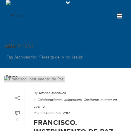
ARCHIVO
Tag Archives for: "Teresita del Niño Jesús"
By
Alfonso Machuca
In
Colaboraciones
,
Influencers. Cristianos a tener en
cuenta
Posted
4 octubre, 2017
0
FRANCISCO.