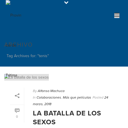
ARCHIVO
Tag Archives for: "tenis"
By
Alfonso Machuca
In
Colaboraciones
,
Más que películas
Posted
24
marzo, 2018
LA BATALLA DE LOS
0
SEXOS