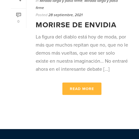
In
Mirada larga y paso firme
,
Mirada larga y paso
firme
Posted
28 septiembre, 2021
0
MORIRSE DE ENVIDIA
La figura del diablo está hoy de moda, por
más que muchos repitan que no, que no le
demos más vueltas, que ese ser solo
existe en nuestra imaginación… No entraré
ahora en el interesante debate [...]
READ MORE