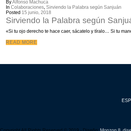
By
Alfonso Machuca
In
Colaboraciones
,
Sirviendo la Palabra según Sanjuán
Posted
15 junio, 2018
Sirviendo la Palabra según Sanju
«Si tu ojo derecho te hace caer, sácatelo y tíralo… Si tu mano
READ MORE
ESP
Copyright All Rights Reserved © 2019 - Diseño:
Monzon 8, dis