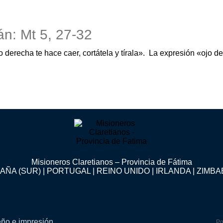
án: Mt 5, 27-32
 derecha te hace caer, cortátela y tírala». La expresión «ojo der
Misioneros Claretianos – Provincia de Fátima
AÑA (SUR) | PORTUGAL | REINO UNIDO | IRLANDA | ZIMB
eño e impresión
Po