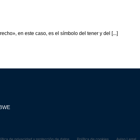
echo», en este caso, es el símbolo del tener y del [...]
ABWE
lítica de privacidad y protección de datos
Política de cookies
Aviso Legal