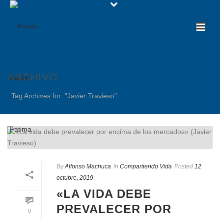
ARCHIVO
Tag Archives for: "Javier Travieso"
By
Alfonso Machuca
In
Compartiendo Vida
Posted
12
octubre, 2019
«LA VIDA DEBE
PREVALECER POR
0