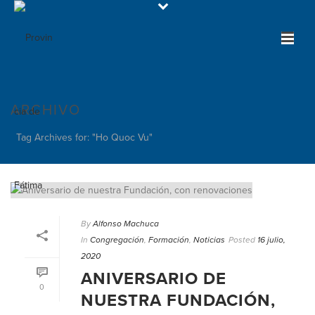
ARCHIVO
Tag Archives for: "Ho Quoc Vu"
By
Alfonso Machuca
In
Congregación
,
Formación
,
Noticias
Posted
16 julio,
2020
ANIVERSARIO DE
0
NUESTRA FUNDACIÓN,