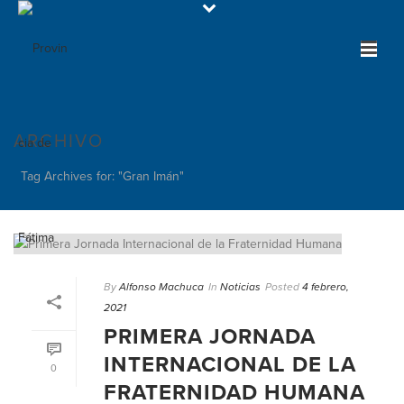
ARCHIVO
Tag Archives for: "Gran Imán"
By
Alfonso Machuca
In
Noticias
Posted
4 febrero,
2021
PRIMERA JORNADA
INTERNACIONAL DE LA
0
FRATERNIDAD HUMANA