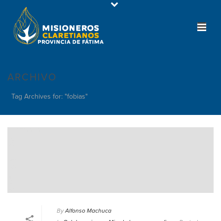
ARCHIVO
Tag Archives for: "fobias"
By
Alfonso Machuca