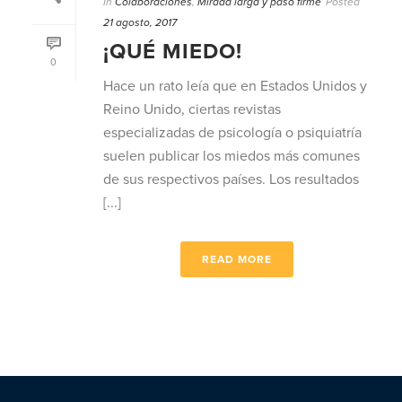
In
Colaboraciones
,
Mirada larga y paso firme
Posted
21 agosto, 2017
¡QUÉ MIEDO!
0
Hace un rato leía que en Estados Unidos y
Reino Unido, ciertas revistas
especializadas de psicología o psiquiatría
suelen publicar los miedos más comunes
de sus respectivos países. Los resultados
[...]
READ MORE