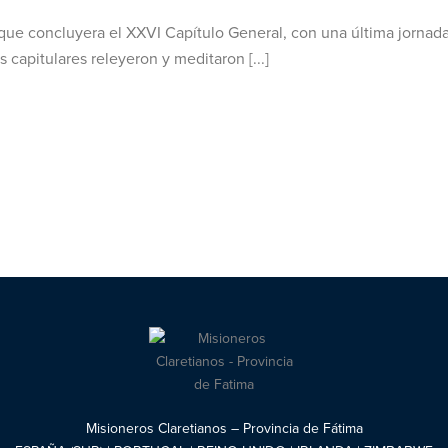
ue concluyera el XXVI Capítulo General, con una última jornad
capitulares releyeron y meditaron [...]
Misioneros Claretianos – Provincia de Fátima