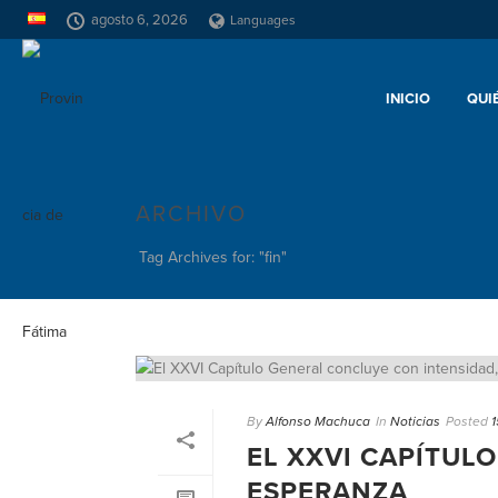
agosto 6, 2026
Languages
INICIO
QUI
ARCHIVO
Tag Archives for: "fin"
By
Alfonso Machuca
In
Noticias
Posted
1
EL XXVI CAPÍTUL
ESPERANZA