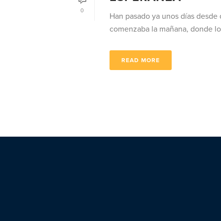
0
Han pasado ya unos días desde q
comenzaba la mañana, donde los 
READ MORE