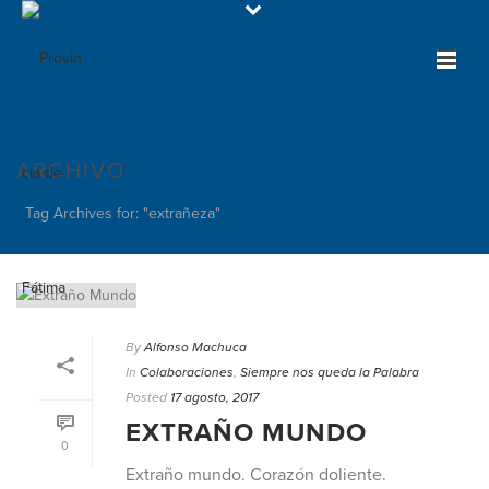
ARCHIVO
Tag Archives for: "extrañeza"
By
Alfonso Machuca
In
Colaboraciones
,
Siempre nos queda la Palabra
Posted
17 agosto, 2017
EXTRAÑO MUNDO
0
Extraño mundo. Corazón doliente.