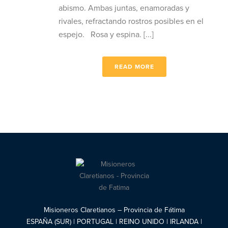
abismo. Ambas juntas, enamoradas y
rivales, refractando rostros posibles en el
espejo. Rosa y espina. [...]
READ MORE
Misioneros Claretianos – Provincia de Fátima
ESPAÑA (SUR) | PORTUGAL | REINO UNIDO | IRLANDA |