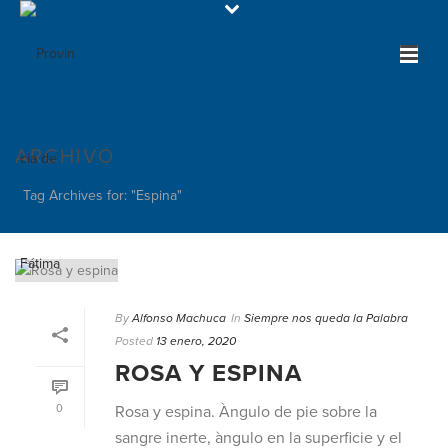
ARCHIVO
Tag Archives for: "Espina"
By
Alfonso Machuca
In
Siempre nos queda la Palabra
Posted
13 enero, 2020
ROSA Y ESPINA
0
Rosa y espina. Àngulo de pie sobre la
sangre inerte, àngulo en la superficie y el