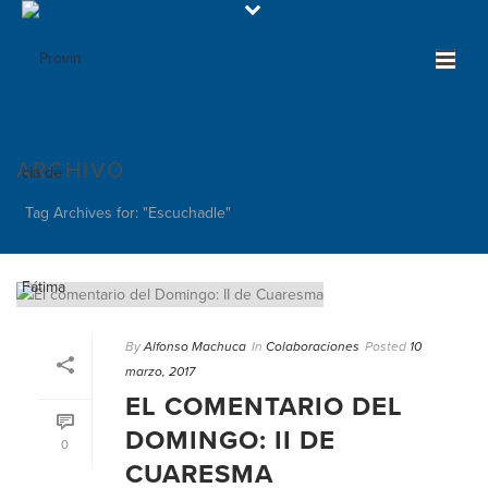
ARCHIVO
Tag Archives for: "Escuchadle"
By
Alfonso Machuca
In
Colaboraciones
Posted
10
marzo, 2017
EL COMENTARIO DEL
DOMINGO: II DE
0
CUARESMA