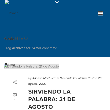
ARCHIVO
Tag Archives for: "Amor concreto"
By
Alfonso Machuca
In
Sirviendo la Palabra
Posted
20
agosto, 2020
SIRVIENDO LA
PALABRA: 21 DE
0
AGOSTO