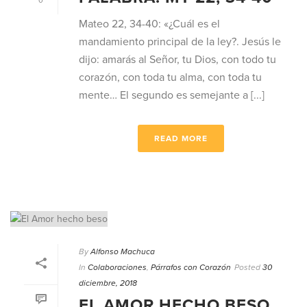
0
Mateo 22, 34-40: «¿Cuál es el
mandamiento principal de la ley?. Jesús le
dijo: amarás al Señor, tu Dios, con todo tu
corazón, con toda tu alma, con toda tu
mente… El segundo es semejante a [...]
READ MORE
By
Alfonso Machuca
In
Colaboraciones
,
Párrafos con Corazón
Posted
30
diciembre, 2018
EL AMOR HECHO BESO