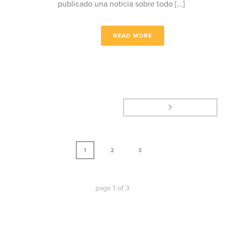
publicado una noticia sobre todo [...]
READ MORE
1
2
3
page
1
of
3