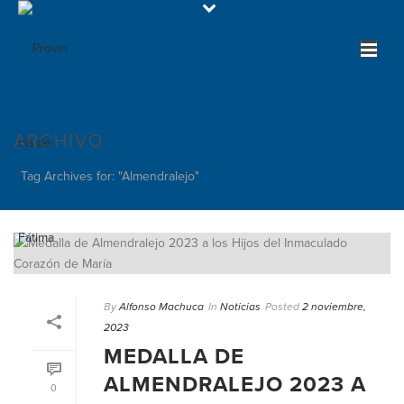
ARCHIVO
Tag Archives for: "Almendralejo"
By
Alfonso Machuca
In
Noticias
Posted
2 noviembre,
2023
MEDALLA DE
ALMENDRALEJO 2023 A
0