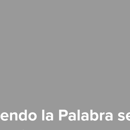
iendo la Palabra 