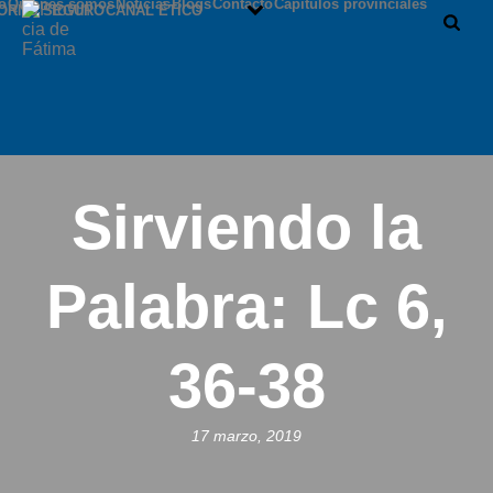
io
Quiénes somos
Noticias
Blogs
Contacto
Capítulos provinciales
ORNO SEGURO
CANAL ÉTICO
Sirviendo la
Palabra: Lc 6,
36-38
17 marzo, 2019