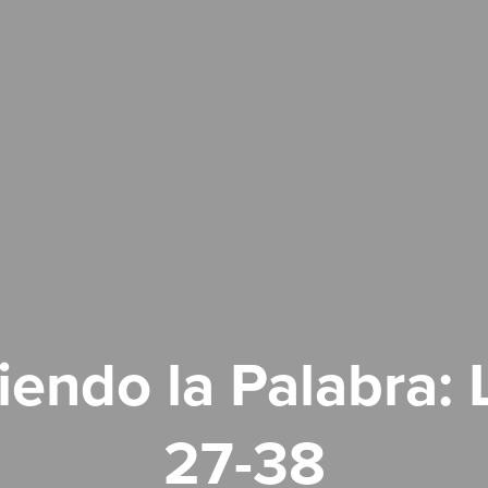
iendo la Palabra: 
27-38