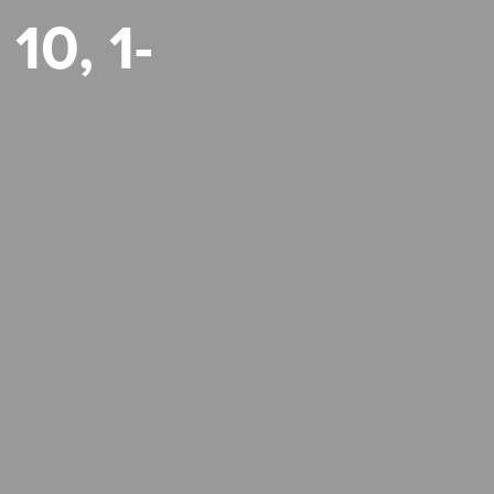
10, 1-