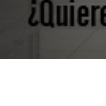
MIÉRCOLES 9 DE SEPTIEMBRE
Lucas 6, 20-26:
«Dichosos los pobres… Dichosos los que ahora tenéis
hambre… Dichosos los que ahora lloráis… Dichosos vosotros