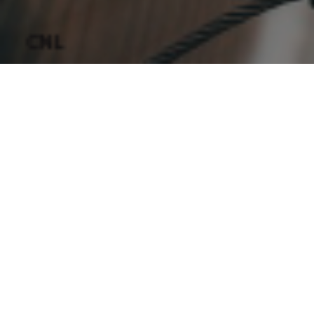
Marcos 10, 1-12:
“Não separe o homem o que Deus uniu”.
Os fariseus buscam subterfúgios para se livrarem da lei de
Moisés. Adotam sempre o caminho da estrita legalidade, a
fim de obterem as suas próprias vantagens.
Como habitualmente, recorrem à lei, que interpretam de
uma forma rígida e impessoal.
Jesus segue sempre outro itinerário. Opta por percorrer o
caminho da misericórdia e do amor. E proclama com clareza
que o que vem da mão de Deus é que o homem e a mulher,