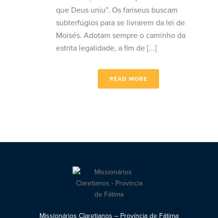
que Deus uniu”. Os fariseus buscam
subterfúgios para se livrarem da lei de
Moisés. Adotam sempre o caminho da
estrita legalidade, a fim de [...]
READ MORE
Missionários Claretianos – Província de Fátima