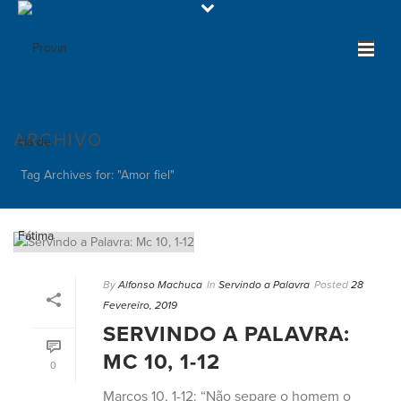
ARCHIVO
Tag Archives for: "Amor fiel"
By
Alfonso Machuca
In
Servindo a Palavra
Posted
28
Fevereiro, 2019
SERVINDO A PALAVRA:
MC 10, 1-12
0
Marcos 10, 1-12: “Não separe o homem o