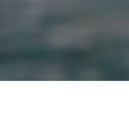
¡Qué hermosa el agua por la piel mojada
de la primera lluvia! ¡Qué secretos