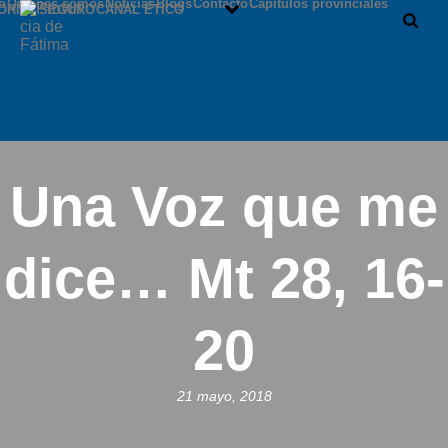
io
Quiénes somos
Noticias
Blogs
Contacto
Capítulos provinciales
ORNO SEGURO
CANAL ÉTICO
Una Voz que me
dice… Mt 28, 16-
20
21 mayo, 2018