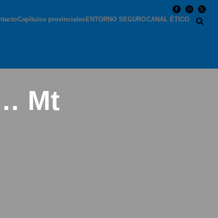
ntacto
Capítulos provinciales
ENTORNO SEGURO
CANAL ÉTICO
e… Mt