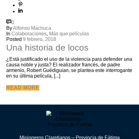
0
By
Alfonso Machuca
In
Colaboraciones
,
Más que películas
Posted
9 febrero, 2018
Una historia de locos
¿Está justificado el uso de la violencia para defender una
causa noble y justa? El realizador francés, de padre
armenio, Robert Guédiguian, se plantea este interrogante
en su última película, [...]
READ MORE
Misioneros Claretianos – Provincia de Fátima