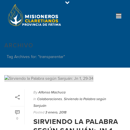
ARCHIVO
Tag Archives for: "transparentar"
By
Alfonso Machuca
In
Colaboraciones
,
Sirviendo la Palabra según
Sanjuán
Posted
3 enero, 2018
0
SIRVIENDO LA PALABRA