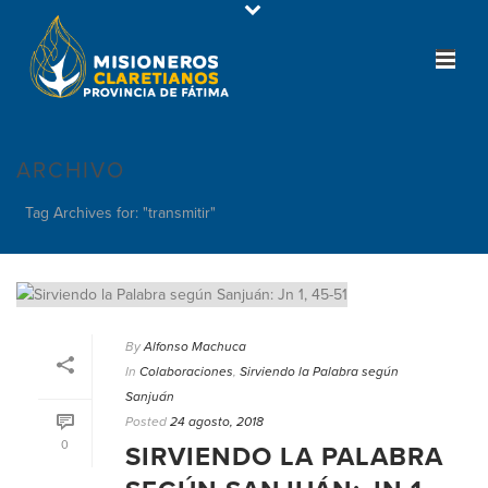
ARCHIVO
Tag Archives for: "transmitir"
By
Alfonso Machuca
In
Colaboraciones
,
Sirviendo la Palabra según
Sanjuán
Posted
24 agosto, 2018
0
SIRVIENDO LA PALABRA