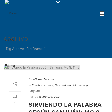
ARCHIVO
Tag Archives for: "trampa"
By
Alfonso Machuca
In
Colaboraciones
,
Sirviendo la Palabra según
Sanjuán
Posted
13 febrero, 2017
0
SIRVIENDO LA PALABRA