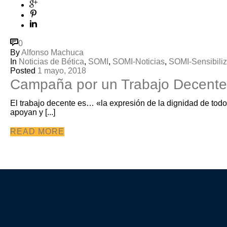
0
By
Alfonso Machuca
In
Noticias de Bética
,
SOMI
,
SOMI-Noticias
,
SOMI-Sensibili
Posted
1 mayo, 2018
Campaña por un Trabajo Decente
El trabajo decente es… «la expresión de la dignidad de todo
apoyan y [...]
READ MORE