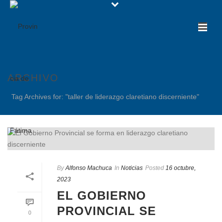
ARCHIVO
Tag Archives for: "taller de liderazgo claretiano discerniente"
By
Alfonso Machuca
In
Noticias
Posted
16 octubre,
2023
EL GOBIERNO
PROVINCIAL SE
0