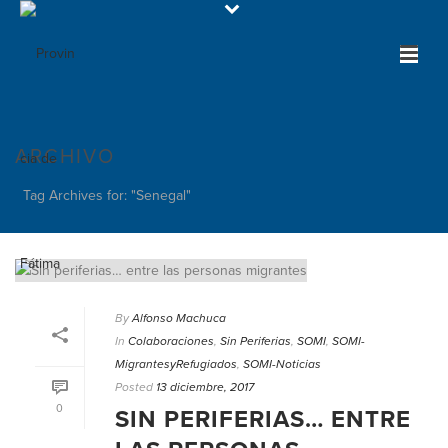
ARCHIVO
Tag Archives for: "Senegal"
By
Alfonso Machuca
In
Colaboraciones
,
Sin Periferias
,
SOMI
,
SOMI-
MigrantesyRefugiados
,
SOMI-Noticias
Posted
13 diciembre, 2017
0
SIN PERIFERIAS… ENTRE